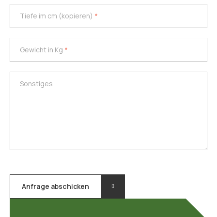
Tiefe im cm (kopieren)
*
Tiefe im cm (kopieren)
*
Gewicht in Kg
*
Gewicht in Kg
*
Postleitzahl
Sonstiges
Sonstiges
Phone
Abgangsort
Anfrage abschicken