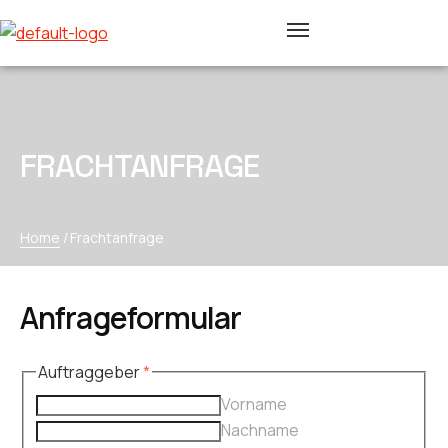
FRACHTANFRAGE
Home
/
Frachtanfrage
Anfrageformular
Auftraggeber
*
Vorname
Nachname