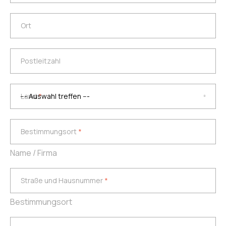
Ort
Ort
Postleitzahl
Postleitzahl
Land
*
Land
*
Bestimmungsort
*
Bestimmungsort
*
Name / Firma
Straße und Hausnummer
*
Straße und Hausnummer
*
Bestimmungsort
Ort
*