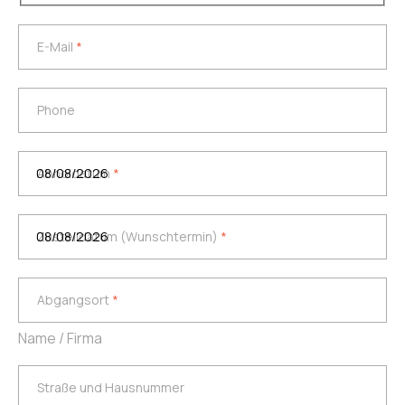
E-Mail
*
E-Mail
*
Phone
Phone
Abholdatum
*
Abholdatum
*
Zustelldatum (Wunschtermin)
*
Zustelldatum (Wunschtermin)
*
Abgangsort
*
Abgangsort
*
Name / Firma
Straße und Hausnummer
Straße und Hausnummer