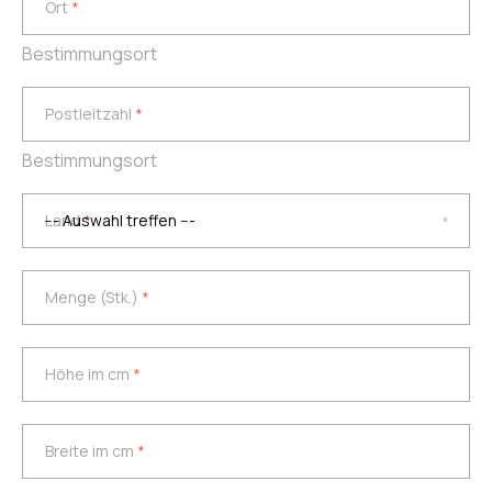
Ort
*
Bestimmungsort
Postleitzahl
*
Postleitzahl
*
Bestimmungsort
Land
*
Land
*
Menge (Stk.)
*
Menge (Stk.)
*
Höhe im cm
*
Höhe im cm
*
Breite im cm
*
Breite im cm
*