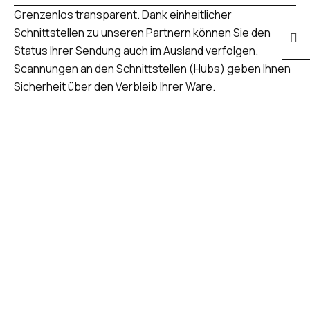
Grenzenlos transparent. Dank einheitlicher
Schnittstellen zu unseren Partnern können Sie den
Status Ihrer Sendung auch im Ausland verfolgen.
Scannungen an den Schnittstellen (Hubs) geben Ihnen
Sicherheit über den Verbleib Ihrer Ware.
MAILAND ODER
WARSCHAU?
Sie haben das Ziel, wir kennen den
Weg. Fragen Sie Ihre Tagespreise
für europäische Relationen einfach
und schnell an.